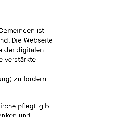
 Gemeinden ist
and. Die Webseite
 der digitalen
 verstärkte
ung) zu fördern –
rche pflegt, gibt
banken und