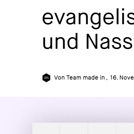
evangeli
und Nass
Von
Team made in
,
16. Nov