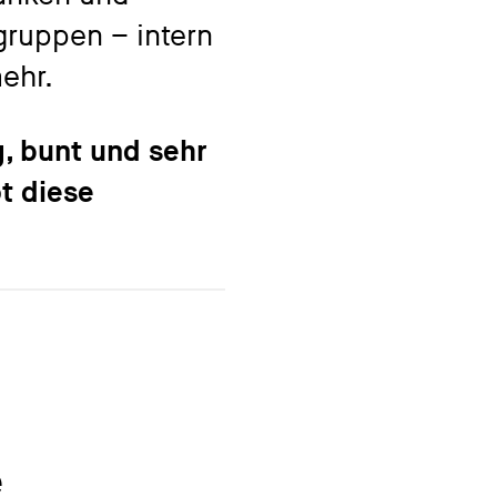
gruppen – intern
mehr.
g, bunt und sehr
t diese
e