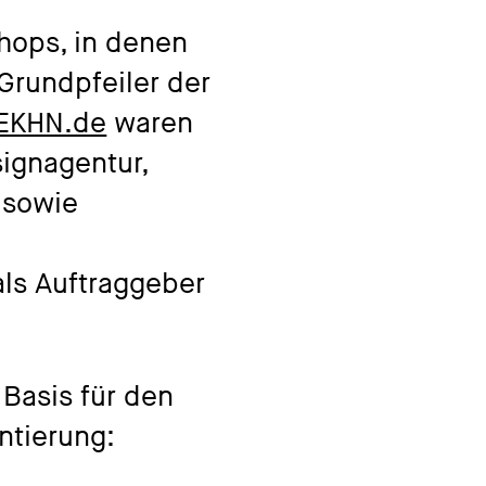
shops, in denen
Grundpfeiler der
EKHN.de
waren
signagentur,
 sowie
als Auftraggeber
 Basis für den
ntierung: