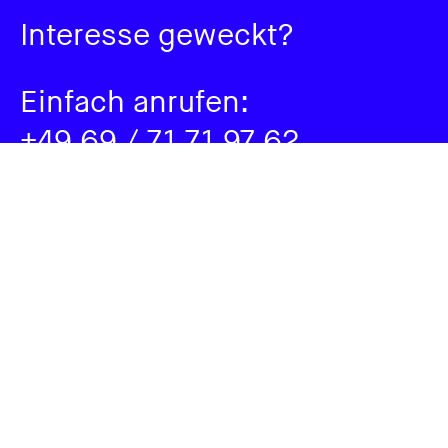
Interesse geweckt?
Einfach anrufen
:
+49 69 / 71 71 97 62
Oder schreiben:
hello@madein.io