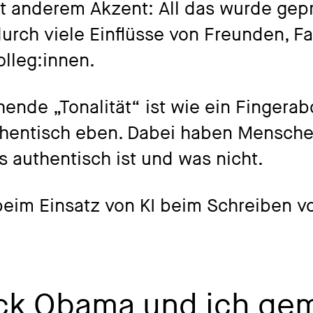
t anderem Akzent: All das wurde gepr
urch viele Einflüsse von Freunden, Fa
olleg:innen.
hende „Tonalität“ ist wie ein Fingera
thentisch eben. Dabei haben Menschen
s authentisch ist und was nicht.
beim Einsatz von KI beim Schreiben vo
ck Obama und ich ge