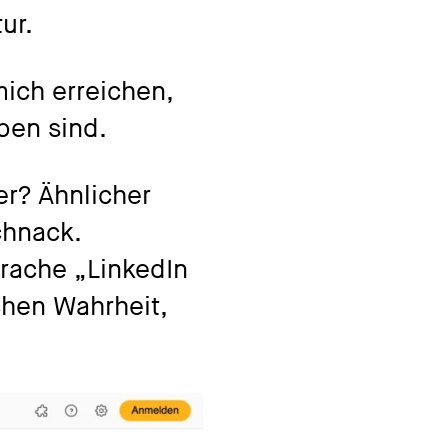
ur.
 mich erreichen,
eben sind.
er? Ähnlicher
chnack.
prache „LinkedIn
chen Wahrheit,