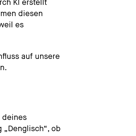
h KI erstellt
ormen diesen
weil es
fluss auf unsere
n.
l deines
g „Denglisch“, ob