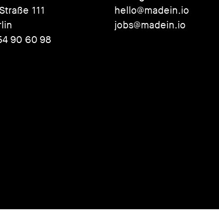
 Straße 111
hello@madein.io
lin
jobs@madein.io
54 90 60 98